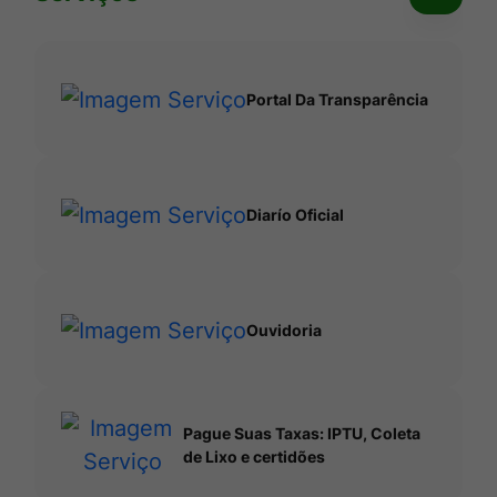
pesquis
Ir
no
para
site
o
Portal Da Transparência
rodapé
[alt+4]
Diarío Oficial
Ouvidoria
Pague Suas Taxas: IPTU, Coleta
de Lixo e certidões