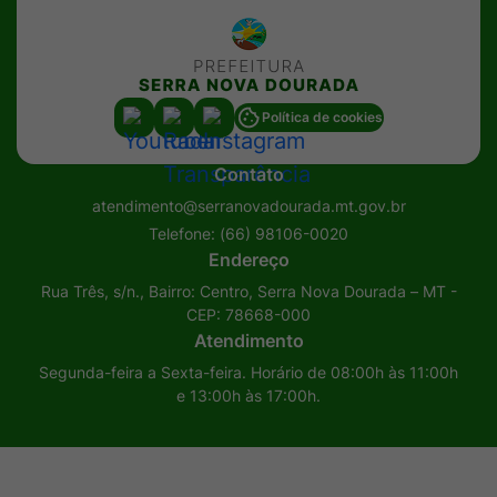
Acessar
Acessar
Acessar
Política de cookies
a
a
a
Contato
Rede
Rede
Rede
atendimento@serranovadourada.mt.gov.br
Social
Social
Social
Telefone:
(66) 98106-0020
Youtube
Radar
Instagram
Endereço
Transparência
Rua Três, s/n., Bairro: Centro, Serra Nova Dourada – MT -
CEP: 78668-000
Atendimento
Segunda-feira a Sexta-feira. Horário de 08:00h às 11:00h
e 13:00h às 17:00h.