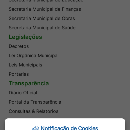
Secretaria Municipal de Finanças
Secretaria Municipal de Obras
Secretaria Municipal de Saúde
Legislações
Decretos
Lei Orgânica Municipal
Leis Municipais
Portarias
Transparência
Diário Oficial
Portal da Transparência
Consultas & Relatórios
Processos Licitatórios
Notificação de Cookies
Atendimento