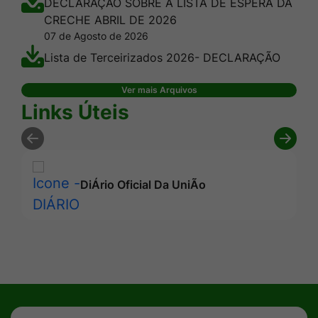
DECLARAÇÃO SOBRE A LISTA DE ESPERA DA
CRECHE ABRIL DE 2026
07 de Agosto de 2026
Lista de Terceirizados 2026- DECLARAÇÃO
Ver mais Arquivos
Seção Links Úteis
Links Úteis
DiÁrio Oficial Da UniÃo